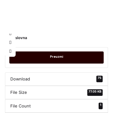
3. Obrazac
3_Izjava o veličini
Naslovna
Preuzmi
75
Download
77.05 KB
File Size
1
File Count