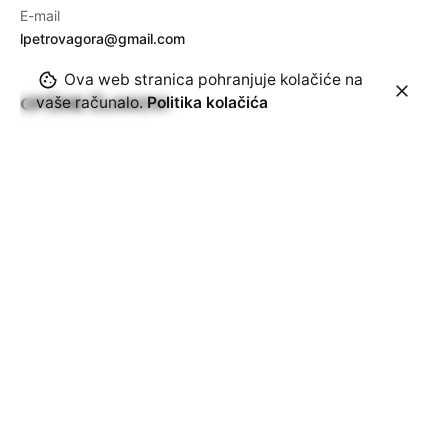
E-mail
lpetrovagora@gmail.com
Ova web stranica pohranjuje kolačiće na
OPĆINE ČLANOVI
vaše računalo.
Politika kolačića
Općina Gvozd
Općina Topusko
Općina Vojnić
Općina Krnjak
Općina Barilović
Pretplatite se na naš newsletter
Dajem suglasnost da me možete kontaktirati sa
novostima i obavijestima