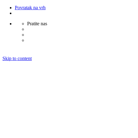
Povratak na vrh
Pratite nas
Skip to content
Naslovna
LAG Petrova Gora