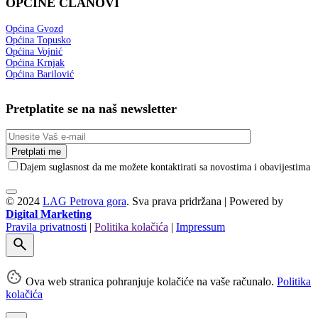
OPĆINE ČLANOVI
Općina Gvozd
Općina Topusko
Općina Vojnić
Općina Krnjak
Općina Barilović
Pretplatite se na naš newsletter
Dajem suglasnost da me možete kontaktirati sa novostima i obavijestima
© 2024
LAG Petrova gora
. Sva prava pridržana | Powered by
Digital Marketing
Pravila privatnosti
|
Politika kolačića
|
Impressum
Ova web stranica pohranjuje kolačiće na vaše računalo.
Politika
kolačića