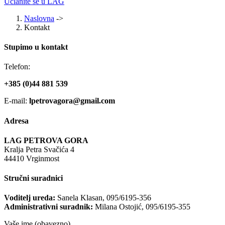
Učlanite se u LAG
Naslovna
->
Kontakt
Stupimo u kontakt
Telefon:
+385 (0)44 881 539
E-mail:
lpetrovagora@gmail.com
Adresa
LAG PETROVA GORA
Kralja Petra Svačića 4
44410 Vrginmost
Stručni suradnici
Voditelj ureda:
Sanela Klasan, 095/6195-356
Administrativni suradnik:
Milana Ostojić, 095/6195-355
Vaše ime (obavezno)