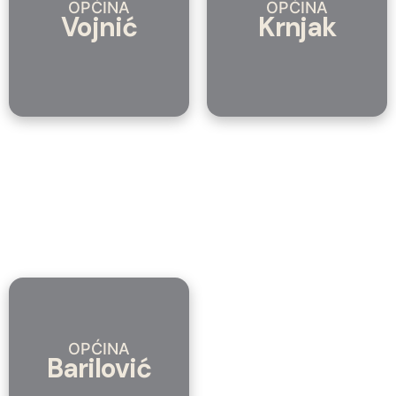
OPĆINA
OPĆINA
Vojnić
Krnjak
OPĆINA
Barilović