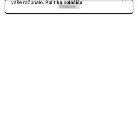
vaše računalo.
Politika kolačića
Statut
Lokalna razvojna strategija LAG-a Petrova Gora
za razdoblje 2023. - 2027.
Zahtjev za izdavanje
pisma preporuke
LAG PETROVA GORA