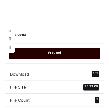
Konacna rang
lista TO 1.3.1
Naslovna
Preuzmi
151
Download
95.23 KB
File Size
1
File Count