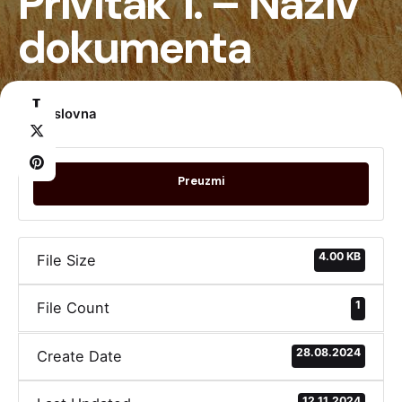
Privitak 1. – Naziv
dokumenta
Naslovna
Preuzmi
4.00 KB
File Size
1
File Count
28.08.2024
Create Date
12.11.2024