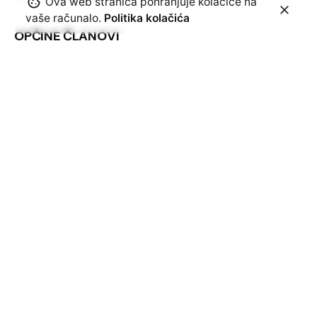
Ova web stranica pohranjuje kolačiće na
vaše računalo.
Politika kolačića
OPĆINE ČLANOVI
Općina Gvozd
Općina Topusko
Općina Vojnić
Općina Krnjak
Općina Barilović
Pretplatite se na naš newsletter
Dajem suglasnost da me možete kontaktirati sa
novostima i obavijestima