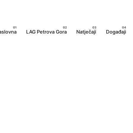
aslovna
LAG Petrova Gora
Natječaji
Događaji
čića