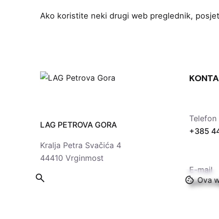
Ako koristite neki drugi web preglednik, pos
KONTA
Telefon
LAG PETROVA GORA
+385 4
Kralja Petra Svačića 4
44410 Vrginmost
E-mail
Ova we
lpetro