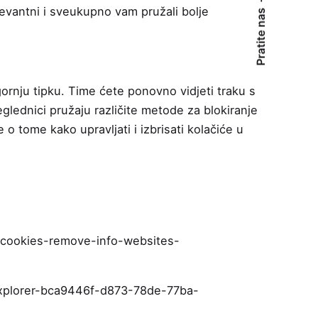
levantni i sveukupno vam pružali bolje
Pratite nas
ornju tipku. Time ćete ponovno vidjeti traku s
eglednici pružaju različite metode za blokiranje
 tome kako upravljati i izbrisati kolačiće u
e-cookies-remove-info-websites-
-explorer-bca9446f-d873-78de-77ba-