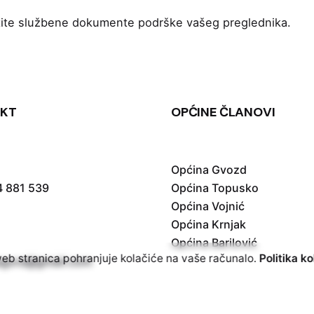
jetite službene dokumente podrške vašeg preglednika.
KT
OPĆINE ČLANOVI
Općina Gvozd
4 881 539
Općina Topusko
Općina Vojnić
Općina Krnjak
Općina Barilović
b stranica pohranjuje kolačiće na vaše računalo.
Politika ko
vagora@gmail.com