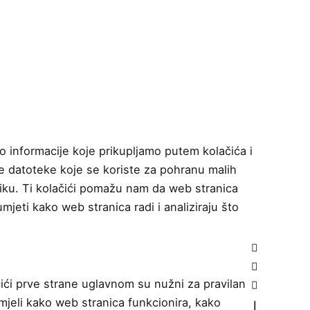
no informacije koje prikupljamo putem kolačića i
lne datoteke koje se koriste za pohranu malih
niku. Ti kolačići pomažu nam da web stranica
jeti kako web stranica radi i analiziraju što
čići prve strane uglavnom su nužni za pravilan
mjeli kako web stranica funkcionira, kako