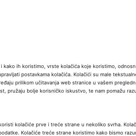
i i kako ih koristimo, vrste kolačića koje koristimo, odnos
 upravljati postavkama kolačića. Kolačići su male tekstua
uređaju prilikom učitavanja web stranice u vašem pregled
t, pružaju bolje korisničko iskustvo, te nam pomažu razum
oristi kolačiće prve i treće strane u nekoliko svrha. Kola
podatke. Kolačiće treće strane koristimo kako bismo razu