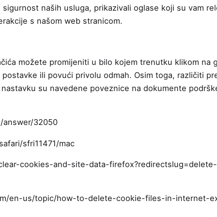
 sigurnost naših usluga, prikazivali oglase koji su vam re
nterakcije s našom web stranicom.
ića možete promijeniti u bilo kojem trenutku klikom na g
 postavke ili povući privolu odmah. Osim toga, različiti pr
 U nastavku su navedene poveznice na dokumente podrške o
s/answer/32050
safari/sfri11471/mac
/clear-cookies-and-site-data-firefox?redirectslug=delet
com/en-us/topic/how-to-delete-cookie-files-in-internet