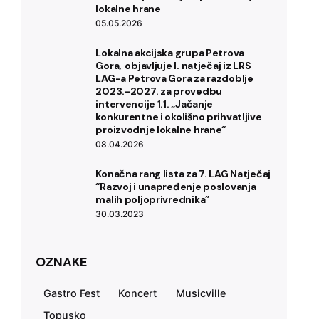
lokalne hrane
05.05.2026
Lokalna akcijska grupa Petrova
Gora, ­ objavljuje l. natječaj iz LRS
LAG-a Petrova Gora za razdoblje
2023.-2027. za provedbu
intervencije 1.1. „Jačanje
konkurentne i okolišno prihvatljive
proizvodnje lokalne hrane“
08.04.2026
Konačna rang lista za 7. LAG Natječaj
“Razvoj i unapređenje poslovanja
malih poljoprivrednika”
30.03.2023
OZNAKE
Gastro Fest
Koncert
Musicville
Topusko