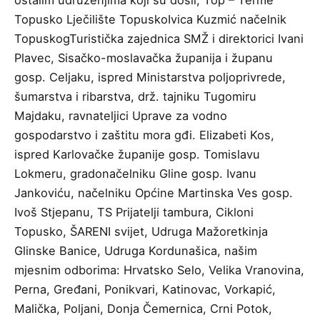
Topusko
Lječilište Topusko
Ivica Kuzmić načelnik
Topuskog
Turistička zajednica SMŽ
i direktorici Ivani
Plavec,
Sisačko-moslavačka županija
i županu
gosp. Celjaku, ispred Ministarstva poljoprivrede,
šumarstva i ribarstva, drž. tajniku Tugomiru
Majdaku, ravnateljici Uprave za vodno
gospodarstvo i zaštitu mora gđi. Elizabeti Kos,
ispred Karlovačke županije gosp. Tomislavu
Lokmeru, gradonačelniku Gline gosp. Ivanu
Jankoviću, načelniku Općine Martinska Ves gosp.
Ivoš Stjepanu, TS Prijatelji tambura, Cikloni
Topusko, ŠARENI svijet, Udruga Mažoretkinja
Glinske Banice, Udruga Kordunašica, našim
mjesnim odborima: Hrvatsko Selo, Velika Vranovina,
Perna, Gređani, Ponikvari, Katinovac, Vorkapić,
Malička, Poljani, Donja Čemernica, Crni Potok,