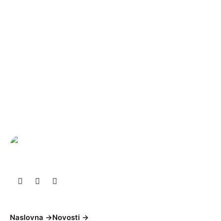
manifestacija
TOPUSKO GASTRO
FEST 2024. –
“zagrizi lokalno,
osjeti tradiciju”
Objavio
Objavljeno
LAG
10.09.2024
Naslovna
->
Novosti
->