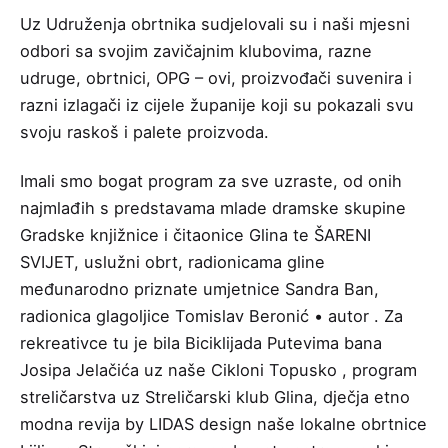
Uz Udruženja obrtnika sudjelovali su i naši mjesni
odbori sa svojim zavičajnim klubovima, razne
udruge, obrtnici, OPG – ovi, proizvođači suvenira i
razni izlagači iz cijele županije koji su pokazali svu
svoju raskoš i palete proizvoda.
Imali smo bogat program za sve uzraste, od onih
najmlađih s predstavama mlade dramske skupine
Gradske knjižnice i čitaonice Glina te
ŠARENI
SVIJET, uslužni obrt
, radionicama gline
međunarodno priznate umjetnice Sandra Ban,
radionica glagoljice
Tomislav Beronić • autor
. Za
rekreativce tu je bila
Biciklijada Putevima bana
Josipa Jelačića
uz naše
Cikloni Topusko
, program
streličarstva uz Streličarski klub Glina, dječja etno
modna revija by LIDAS design naše lokalne obrtnice