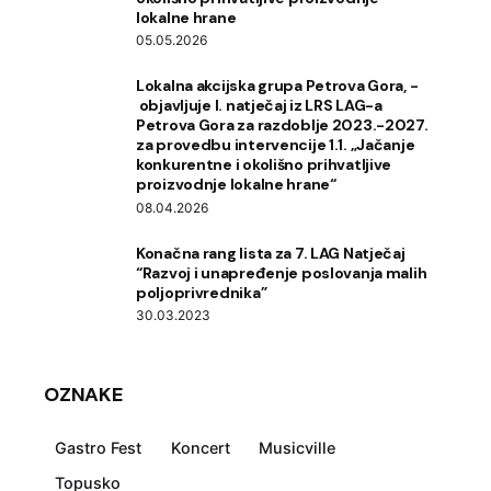
lokalne hrane
05.05.2026
Lokalna akcijska grupa Petrova Gora, ­
objavljuje l. natječaj iz LRS LAG-a
Petrova Gora za razdoblje 2023.-2027.
za provedbu intervencije 1.1. „Jačanje
konkurentne i okolišno prihvatljive
proizvodnje lokalne hrane“
08.04.2026
Konačna rang lista za 7. LAG Natječaj
“Razvoj i unapređenje poslovanja malih
poljoprivrednika”
30.03.2023
OZNAKE
Gastro Fest
Koncert
Musicville
Topusko