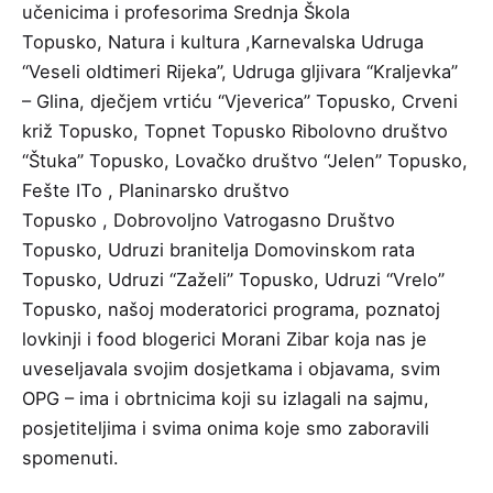
učenicima i profesorima
Srednja Škola
Topusko
,
Natura i kultura
,Karnevalska Udruga
“Veseli oldtimeri Rijeka”,
Udruga gljivara “Kraljevka”
– Glina
, dječjem vrtiću “Vjeverica” Topusko,
Crveni
križ Topusko
,
Topnet Topusko
Ribolovno društvo
“Štuka” Topusko, Lovačko društvo “Jelen” Topusko,
Fešte ITo ,
Planinarsko društvo
Topusko
,
Dobrovoljno Vatrogasno Društvo
Topusko
, Udruzi branitelja Domovinskom rata
Topusko, Udruzi “Zaželi” Topusko, Udruzi “Vrelo”
Topusko, našoj moderatorici programa, poznatoj
lovkinji i food blogerici Morani Zibar koja nas je
uveseljavala svojim dosjetkama i objavama, svim
OPG – ima i obrtnicima koji su izlagali na sajmu,
posjetiteljima i svima onima koje smo zaboravili
spomenuti.