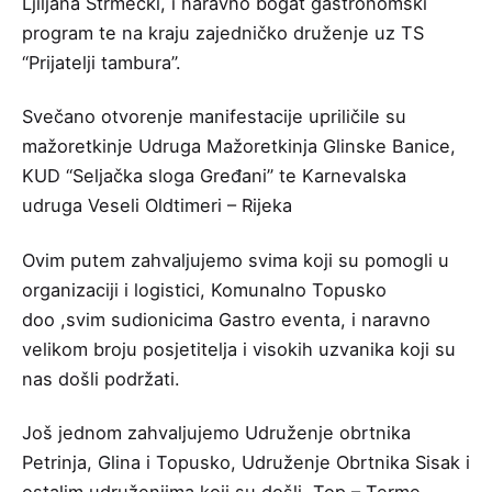
Ljiljana Strmečki, i naravno bogat gastronomski
program te na kraju zajedničko druženje uz TS
“Prijatelji tambura”.
Svečano otvorenje manifestacije upriličile su
mažoretkinje
Udruga Mažoretkinja Glinske Banice
,
KUD “Seljačka sloga Gređani” te
Karnevalska
udruga Veseli Oldtimeri – Rijeka
Ovim putem zahvaljujemo svima koji su pomogli u
organizaciji i logistici,
Komunalno Topusko
doo
,svim sudionicima Gastro eventa, i naravno
velikom broju posjetitelja i visokih uzvanika koji su
nas došli podržati.
Još jednom zahvaljujemo
Udruženje obrtnika
Petrinja, Glina i Topusko
,
Udruženje Obrtnika Sisak
i
ostalim udruženjima koji su došli, Top – Terme