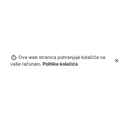
Ova web stranica pohranjuje kolačiće na
vaše računalo.
Politika kolačića
Sljedeća objava
Topusko Gastro Fest 2024. i koncert Ane
Rucer u Topuskom