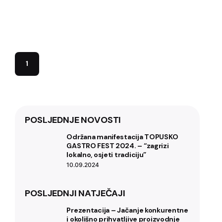
Musicville: suvremena opera stiže na
Petrovu Goru
1
POSLJEDNJE NOVOSTI
Održana manifestacija TOPUSKO
GASTRO FEST 2024. – “zagrizi
lokalno, osjeti tradiciju”
10.09.2024
POSLJEDNJI NATJEČAJI
Prezentacija – Jačanje konkurentne
i okolišno prihvatljive proizvodnje