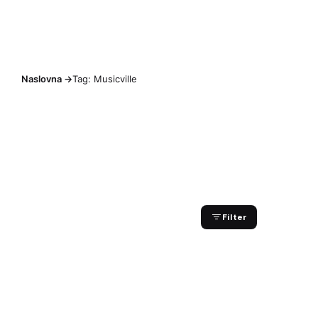
Naslovna
->
Tag: Musicville
Showing 1-1 of 1 results
Filter
15.08.2024
5 min. čitanja