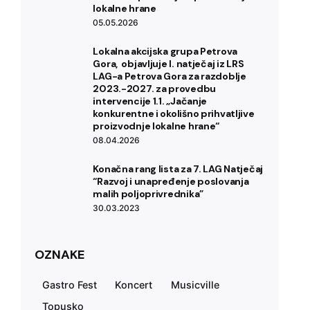
lokalne hrane
05.05.2026
Lokalna akcijska grupa Petrova
Gora, ­ objavljuje l. natječaj iz LRS
LAG-a Petrova Gora za razdoblje
2023.-2027. za provedbu
intervencije 1.1. „Jačanje
konkurentne i okolišno prihvatljive
proizvodnje lokalne hrane“
08.04.2026
Konačna rang lista za 7. LAG Natječaj
“Razvoj i unapređenje poslovanja
malih poljoprivrednika”
30.03.2023
OZNAKE
Gastro Fest
Koncert
Musicville
Topusko