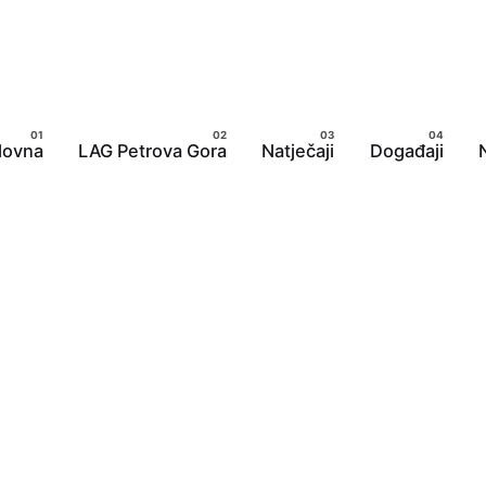
lovna
LAG Petrova Gora
Natječaji
Događaji