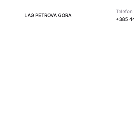
Telefon
LAG PETROVA GORA
+385 4
Kralja Petra Svačića 4
44410 Vrginmost
E-mail
lpetro
© 2024
LAG Petrova gora
. Sva prava pridržana 