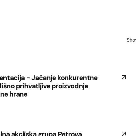
Show
entacija - Jačanje konkurentne
olišno prihvatljive proizvodnje
lne hrane
lna akcijska grupa Petrova