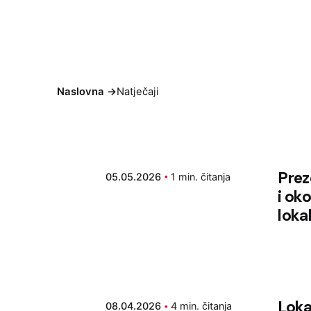
Category
Naslovna
->
Natječaji
Prez
05.05.2026
1 min. čitanja
i ok
loka
Loka
08.04.2026
4 min. čitanja