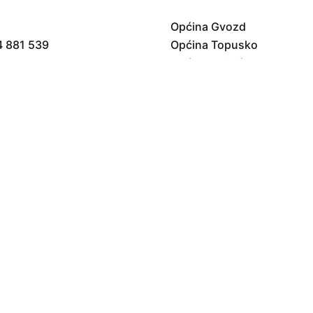
Općina Gvozd
4 881 539
Općina Topusko
Općina Vojnić
Općina Krnjak
Općina Barilović
vagora@gmail.com
| Powered by
Digital Marketing