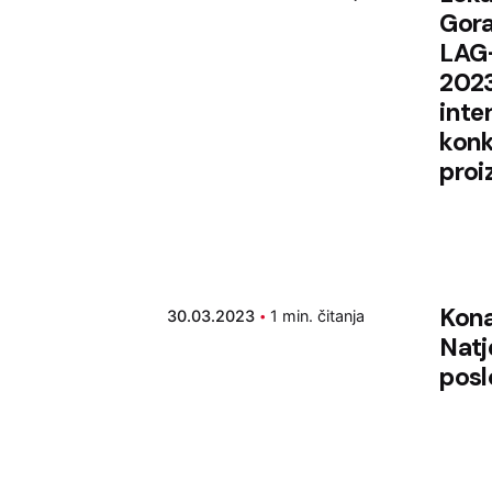
Gora,
LAG-
2023
inte
konk
proi
Kona
30.03.2023
1 min. čitanja
Natj
posl