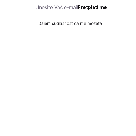
Pretplati me
Dajem suglasnost da me možete
kontaktirati sa novostima i
obavijestima
Pravila privatnosti
|
Politika kolačića
|
Impressum