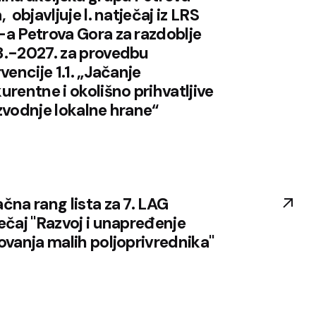
 ­ objavljuje l. natječaj iz LRS
a Petrova Gora za razdoblje
.-2027. za provedbu
rvencije 1.1. „Jačanje
urentne i okolišno prihvatljive
zvodnje lokalne hrane“
čna rang lista za 7. LAG
ečaj "Razvoj i unapređenje
ovanja malih poljoprivrednika"