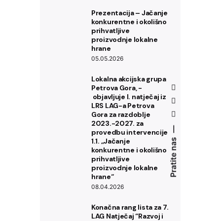
Prezentacija – Jačanje
konkurentne i okolišno
prihvatljive
proizvodnje lokalne
hrane
05.05.2026
Lokalna akcijska grupa
Petrova Gora, ­
objavljuje l. natječaj iz
LRS LAG-a Petrova
Gora za razdoblje
2023.-2027. za
provedbu intervencije
1.1. „Jačanje
Pratite nas
konkurentne i okolišno
prihvatljive
proizvodnje lokalne
hrane“
08.04.2026
Konačna rang lista za 7.
LAG Natječaj “Razvoj i