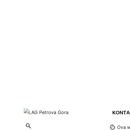
KONTA
Ova we